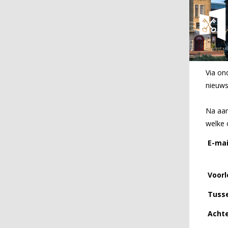
Via on
nieuws
Na aan
welke 
E-mai
Voorl
Tuss
Acht