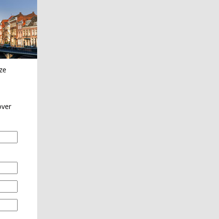
ze
over