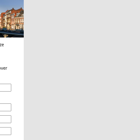
ze
over