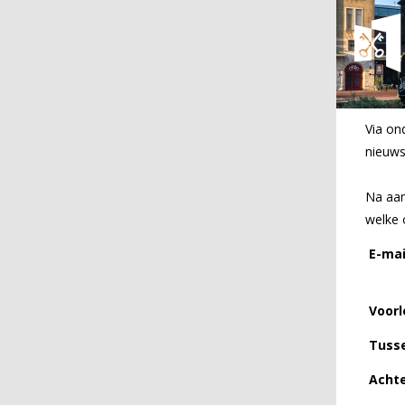
Via on
nieuws
Na aan
welke 
E-mai
Voorl
Tuss
Acht